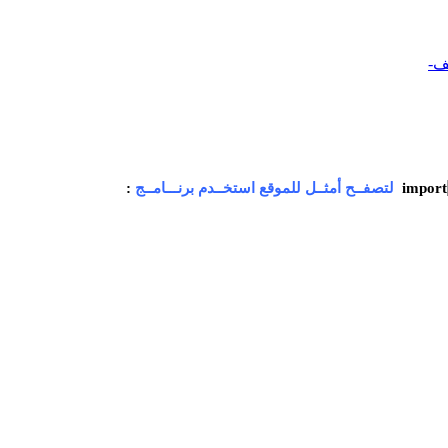
ف-
لتصفــح أمثــل للموقع استخــدم برنـــامــج
: