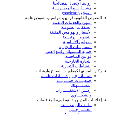
روابط الإتصال بمصالحنا
مشـــاريــع المديــريـــة
الموقع googlemap
النصوص القانونية
قوانين، مراسيم، نصوص هامة
المهن والخدمات المقننة
الصفقات العمومية
الأسعار والهوامش المقننة
النصوص الرئيسية
القوانين الأساسية
الممارسات التجارية
حماية المستهلك وقمع الغش
قوانين المنافسة
التجارة الخارجية
النشاطات التجارية
ركـن المستهـلك
مطويات، نصائح وارشادات
نصـــائـــح وإرشــــادات هامــة
جمعيـــات حمـــايـــة
المستــــهلك
ركـــن الاستفســارات
والشكـــاوي
إعلانـات المديـريـة
التوظيف، المناقصات
ملــف التوظيــــف
الخــــارجـــي