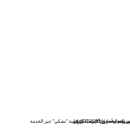
سمم بغاز أحادي أكسيد الكربون
ز الخدمة دخول الارضية الرقمية "نشكي" حيز الخدمة