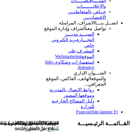
المنــــاقـصـــــات
والإعلانـــــــات
خــاص بالمتعامليــن
الاقتصاديــن
اتصــل بنـــا
الاشراف، المراسلة
تواصل معنا
اشراف وإدارة الموقع
السيـــد مديـــر
التجـــارة
بريد الكتروني
خاص
المشرف على
الموقع
Webmastering
استفسارات وشكاوي
Info-
doleance
العنـــوان الإداري
والموقع
الهاتف، الفاكس، الموقع
الجغرافي...
روابط الإتصال بالمديرية
وموقعها المصور
دليل المصالح الخارجية
للوزارة
Français
Site-langue Fr
القــائمـــة الرئيـسيـــة
2017/04/16 وزارة التجارة تطلق رقم اخضر|dq|1020|dq|
موسم الاصطيلف 2025
معدلات الأسعار اليومية
التسمم بغاز احادي الكربون الت
دخول الارضية الرقمية نشكي حي
للابلاغ عن التجاوزات
...