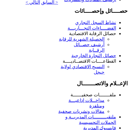
< السابق
التالي >
حصــــائل وإحصــــائات
نشاط السجل التجاري
الفضــــاءات التجـــاريـــة
حصائل الرقابة الاقتصادية
الحصيلة الشهرية للرقابة
أرشيف حصــائل
الرقــابة
حصائل التجارة الخارجية
القطاعــــات الاقتصــاديــــة
النسيج الاقتصادي لولاية
جيجل
الإعــلام والاتصـــــــال
ملفـــــــات صحفيــــــة
مداخــلات إذاعيـــة
ومتلفزة
مقالات ونشريات صحفية
ملتقيـــــــــات المديريــة و
الحملات التحسيسية
فايسبوك المديرية