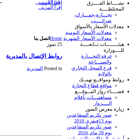
..
...
اِقرأ المزيد...
اِقرأ المزيد...
نشــــاط الفــــرق
اِقرأ المزيد...
المختلطــــة
تجـــارة-جمـــارك-
ضرائــــب
معدلات الأسعار بالأسواق
معدلات الأسعار اليومية
Home
اتصل بنا
معدلات الأسعار الشهرية
25
تموز
هيئــــــــات تــابعــــة
للــــوزارة
روابط الإتصال بالمديرية
غرفة التجـــارة
والصنـــاعة
فرع السجل التجاري
Posted in
المديرية
بالولاية
روابط ومواقــع تهمــك
مواقع قطاع التجارة
فضــــاء زوار المــوقـــع
مساهمـــات بأقلام
الــــزوار
زيارة معرض الصور
صور تكريم المتقاعدين
يوم 13فيفري 2018
صور تكريم المتقاعدين
يوم 28 ماي 2016
أرشيف المقالات والنشريات