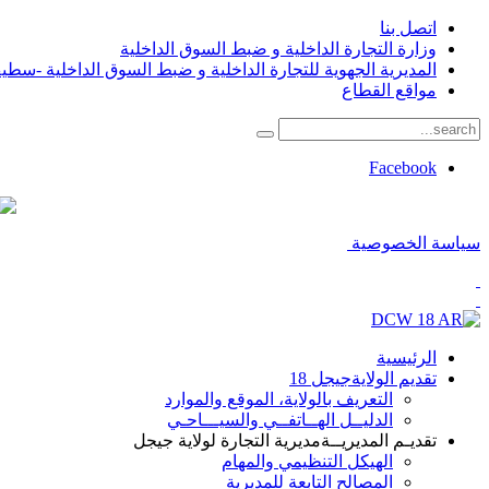
اتصل بنا
وزارة التجارة الداخلية و ضبط السوق الداخلية
المديرية الجهوية للتجارة الداخلية و ضبط السوق الداخلية -سطي
مواقع القطاع
Facebook
سياسة الخصوصية
الرئيسية
تقديم الولاية
جيجل 18
التعريف بالولاية، الموقع والموارد
الدليــل الهــاتفــي والسيـــاحـي
تقديـم المديريــة
مديرية التجارة لولاية جيجل
الهيكل التنظيمي والمهام
المصالح التابعة للمديرية